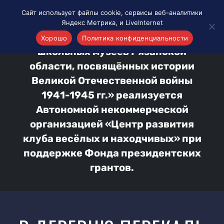
Сайт использует файлы cookie, сервисы веб-аналитики
На главную
Школьные музеи
Яндекс Метрика, и LiveInternet
Проект «Интерактивная карта
Хорошо
Политика конфиденциальности
школьных музеев Рязанской
области, посвящённых истории
Великой Отечественной войны
1941-1945 гг.» реализуется
Автономной некоммерческой
организацией «Центр развития
клуба весёлых и находчивых» при
поддержке Фонда президентских
грантов.