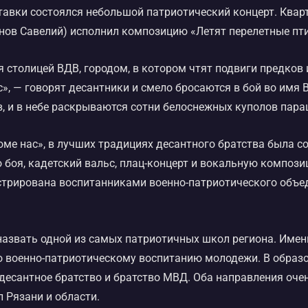
авки состоялся небольшой патриотический концерт. Кварт
йнов Савелий) исполнил композицию «Летят перелетные пт
ся столицей ВДВ, городом, в котором чтят подвиги предко
с», — говорят десантники и смело бросаются в бой во имя 
, и в небе раскрываются сотни белоснежных куполов пар
ме нас», в лучших традициях десантного братства была с
 боя, кадетский вальс, плац-концерт и вокальную компози
стрирована воспитанниками военно-патриотического объед
азвать одной из самых патриотичных школ региона. Именн
о военно-патриотическому воспитанию молодежи. В образ
десантное братство и братство МВД. Оба направления оче
л Рязани и области.