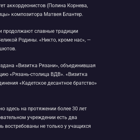
ет аккордеонистов (Полина Корнева,
ицы» композитора Матвея Блантер.
в и продолжают славные традиции
Великой Родины. «Никто, кроме нас», —
ашютов.
оздана «Визитка Рязани», объединившая
цию «Рязань-столица ВДВ». «Визитка
инения «Кадетское десантное братство»
о здесь на протяжении более 30 лет
овательном учреждении есть два
нь востребованы не только у учащихся