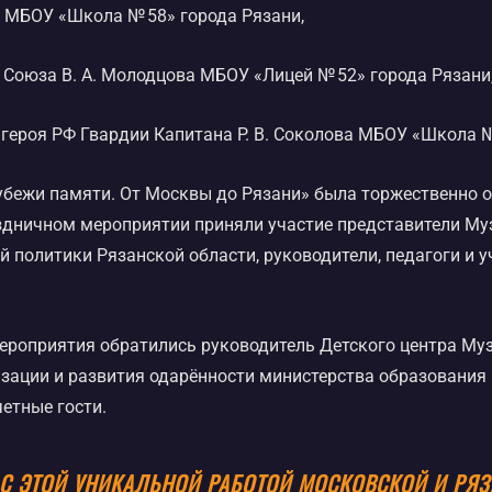
 МБОУ «Школа № 58» города Рязани,
 Союза В. А. Молодцова МБОУ «Лицей № 52» города Рязани
ероя РФ Гвардии Капитана Р. В. Соколова МБОУ «Школа №
убежи памяти. От Москвы до Рязани» была торжественно 
здничном мероприятии приняли участие представители Муз
 политики Рязанской области, руководители, педагоги и 
ероприятия обратились руководитель Детского центра Му
изации и развития одарённости министерства образования
етные гости.
С ЭТОЙ УНИКАЛЬНОЙ РАБОТОЙ МОСКОВСКОЙ И РЯ