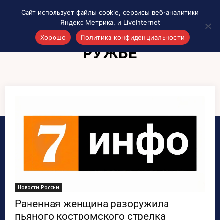
Сайт использует файлы cookie, сервисы веб-аналитики
Яндекс Метрика, и LiveInternet
Хорошо
Политика конфиденциальности
РУЖЬЕ
Акценты
Материалы о Рязани и области
Проекты 7 инфо
Здоровье
Интересное
Новости кино и ТВ
Новости России
Политика
Новости мира
Все материалы 7инфо
Новости России
О НАС
Раненная женщина разоружила
пьяного костромского стрелка