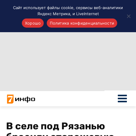
Сайт использует файлы cookie, сервисы веб-аналитики
Яндекс Метрика, и LiveInternet
Хорошо
Политика конфиденциальности
Акценты
Материалы о Рязани и области
Проекты 7 инфо
Здоровье
Интересное
Новости кино и ТВ
Новости России
Политика
Новости мира
Все материалы 7инфо
В селе под Рязанью
О НАС