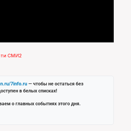
сти СМИ2
en.ru/7info.ru
— чтобы не остаться без
оступен в белых списках!
ваем о главных событиях этого дня.