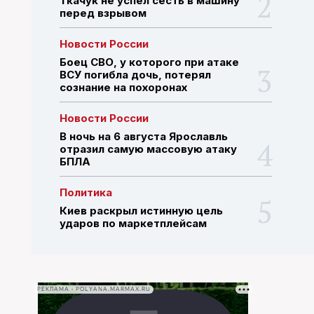
Ткачук не успел сесть в машину
перед взрывом
ПОИСК ПО САЙТУ
Новости России
Боец СВО, у которого при атаке
ВСУ погибла дочь, потерял
сознание на похоронах
Новости России
В ночь на 6 августа Ярославль
отразил самую массовую атаку
БПЛА
Политика
Киев раскрыл истинную цель
ударов по маркетплейсам
РЕКЛАМА • POLYANA.MARMAX.RU