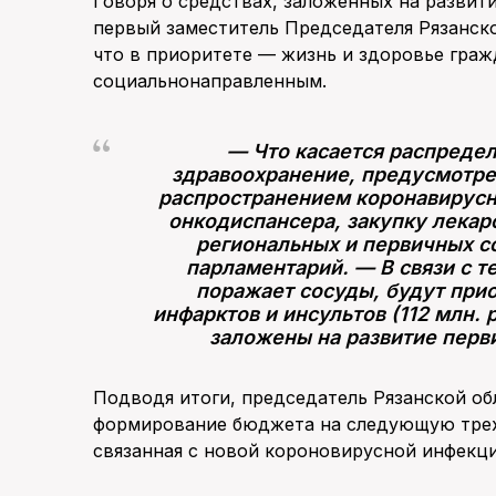
Говоря о средствах, заложенных на развит
первый заместитель Председателя Рязанск
что в приоритете — жизнь и здоровье граж
социальнонаправленным.
— Что касается распреде
здравоохранение, предусмотрен
распространением коронавирусно
онкодиспансера, закупку лекар
региональных и первичных с
парламентарий. — В связи с т
поражает сосуды, будут при
инфарктов и инсультов (112 млн. 
заложены на развитие перв
Подводя итоги, председатель Рязанской о
формирование бюджета на следующую трехл
связанная с новой короновирусной инфекци