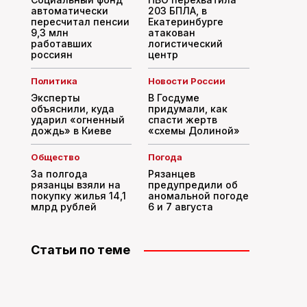
автоматически
203 БПЛА, в
пересчитал пенсии
Екатеринбурге
9,3 млн
атакован
работавших
логистический
россиян
центр
Политика
Новости России
Эксперты
В Госдуме
объяснили, куда
придумали, как
ударил «огненный
спасти жертв
дождь» в Киеве
«схемы Долиной»
Общество
Погода
За полгода
Рязанцев
рязанцы взяли на
предупредили об
покупку жилья 14,1
аномальной погоде
млрд рублей
6 и 7 августа
Статьи по теме