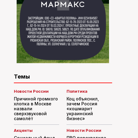
Темы
Новости России
Политика
Причиной громкого
Коц объяснил,
хлопка в Москве
зачем Россия
назвали
«кошмарит
сверхзвуковой
украинский
самолёт
бизнес»
Акценты
Новости России
Социальный фонд
ПВО перехватила