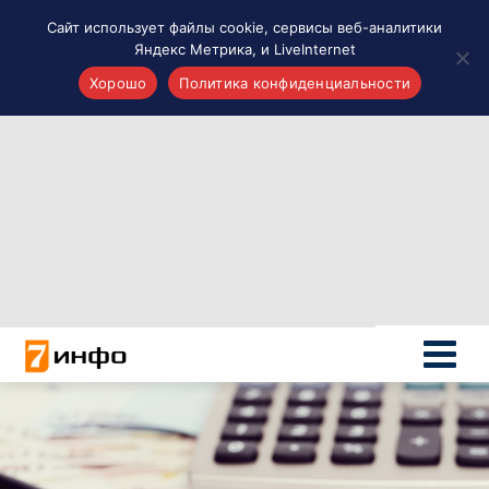
Сайт использует файлы cookie, сервисы веб-аналитики
Яндекс Метрика, и LiveInternet
Хорошо
Политика конфиденциальности
Акценты
Материалы о Рязани и области
Проекты 7 инфо
Здоровье
Интересное
Новости кино и ТВ
Новости России
Политика
Новости мира
Все материалы 7инфо
О НАС