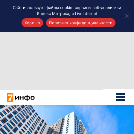
Сайт использует файлы cookie, сервисы веб-аналитики
Яндекс Метрика, и LiveInternet
Хорошо
Политика конфиденциальности
Акценты
Материалы о Рязани и области
Проекты 7 инфо
Здоровье
Интересное
Новости кино и ТВ
Новости России
Политика
Новости мира
Все материалы 7инфо
О НАС