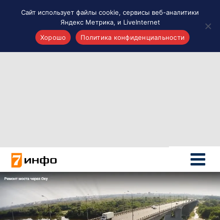
Сайт использует файлы cookie, сервисы веб-аналитики
Яндекс Метрика, и LiveInternet
Хорошо
Политика конфиденциальности
Акценты
Материалы о Рязани и области
Проекты 7 инфо
Здоровье
Интересное
Новости кино и ТВ
Новости России
Политика
Новости мира
Все материалы 7инфо
О НАС