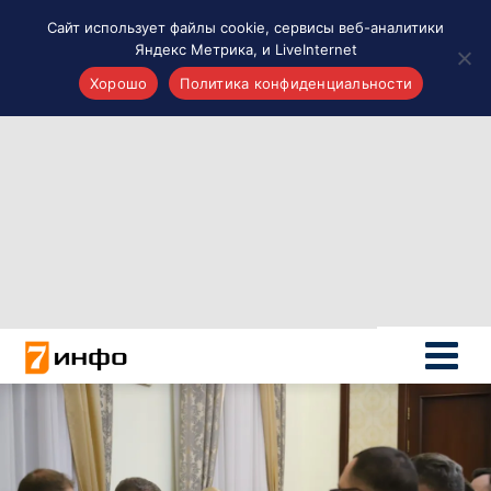
Сайт использует файлы cookie, сервисы веб-аналитики
Яндекс Метрика, и LiveInternet
Хорошо
Политика конфиденциальности
Акценты
Материалы о Рязани и области
Проекты 7 инфо
Здоровье
Интересное
Новости кино и ТВ
Новости России
Политика
Новости мира
Все материалы 7инфо
О НАС