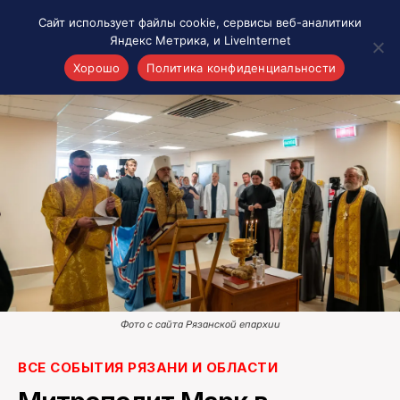
Сайт использует файлы cookie, сервисы веб-аналитики
Яндекс Метрика, и LiveInternet
Хорошо
Политика конфиденциальности
Акценты
Материалы о Рязани и области
Проекты 7 инфо
Здоровье
Интересное
Новости кино и ТВ
Новости России
Политика
Новости мира
Фото с сайта Рязанской епархии
Все материалы 7инфо
О НАС
ВСЕ СОБЫТИЯ РЯЗАНИ И ОБЛАСТИ