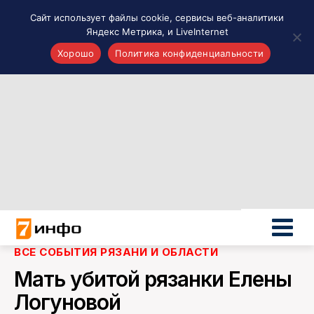
Сайт использует файлы cookie, сервисы веб-аналитики
Яндекс Метрика, и LiveInternet
Хорошо
Политика конфиденциальности
Акценты
Материалы о Рязани и области
Проекты 7 инфо
Здоровье
Интересное
Новости кино и ТВ
Новости России
Политика
Новости мира
ВСЕ СОБЫТИЯ РЯЗАНИ И ОБЛАСТИ
Все материалы 7инфо
Мать убитой рязанки Елены
О НАС
Логуновой