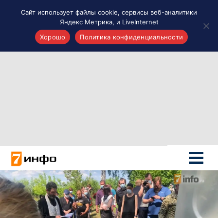
Сайт использует файлы cookie, сервисы веб-аналитики
Яндекс Метрика, и LiveInternet
Хорошо
Политика конфиденциальности
Акценты
Материалы о Рязани и области
Проекты 7 инфо
Здоровье
Интересное
Новости кино и ТВ
Новости России
Политика
Новости мира
Все материалы 7инфо
О НАС