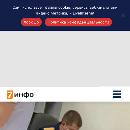
Сайт использует файлы cookie, сервисы веб-аналитики
Яндекс Метрика, и LiveInternet
Хорошо
Политика конфиденциальности
Акценты
Материалы о Рязани и области
Проекты 7 инфо
Здоровье
Интересное
Новости кино и ТВ
Новости России
Политика
Новости мира
Все материалы 7инфо
О НАС