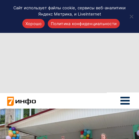
Сайт использует файлы cookie, сервисы веб-аналитики
Яндекс Метрика, и LiveInternet
Хорошо
Политика конфиденциальности
Акценты
Материалы о Рязани и области
Проекты 7 инфо
Здоровье
Интересное
Новости кино и ТВ
Новости России
Политика
Новости мира
Все материалы 7инфо
О НАС