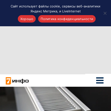
Сайт использует файлы cookie, сервисы веб-аналитики
Яндекс Метрика, и LiveInternet
Хорошо
Политика конфиденциальности
Акценты
Материалы о Рязани и области
Проекты 7 инфо
Здоровье
Интересное
Новости кино и ТВ
Новости России
Политика
Новости мира
Все материалы 7инфо
О НАС