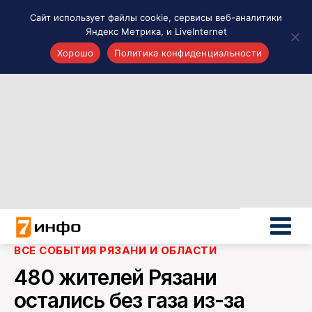
Сайт использует файлы cookie, сервисы веб-аналитики
Яндекс Метрика, и LiveInternet
Хорошо
Политика конфиденциальности
Акценты
Материалы о Рязани и области
Проекты 7 инфо
Здоровье
Интересное
Новости кино и ТВ
Новости России
Политика
Новости мира
ВСЕ СОБЫТИЯ РЯЗАНИ И ОБЛАСТИ
Все материалы 7инфо
480 жителей Рязани
О НАС
остались без газа из-за