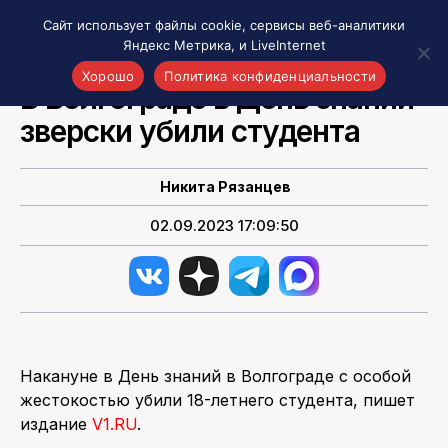
Сайт использует файлы cookie, сервисы веб-аналитики
Яндекс Метрика, и LiveInternet
НОВОСТИ РОССИИ
Хорошо
Политика конфиденциальности
В Волгограде в День знаний
зверски убили студента
Акценты
Материалы о Рязани и области
Проекты 7 инфо
Никита Рязанцев
Здоровье
02.09.2023 17:09:50
Интересное
Новости кино и ТВ
Новости России
Политика
Новости мира
Накануне в День знаний в Волгограде с особой
Все материалы 7инфо
жестокостью убили 18-летнего студента, пишет
О НАС
издание
V1.RU
.