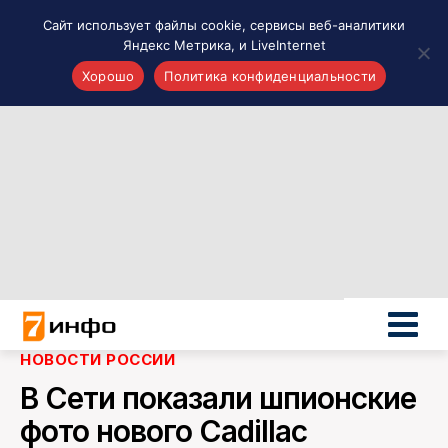
Сайт использует файлы cookie, сервисы веб-аналитики
Яндекс Метрика, и LiveInternet
Хорошо
Политика конфиденциальности
Акценты
Материалы о Рязани и области
Проекты 7 инфо
Здоровье
Интересное
Новости кино и ТВ
Новости России
Политика
Новости мира
НОВОСТИ РОССИИ
Все материалы 7инфо
В Сети показали шпионские
О НАС
фото нового Cadillac