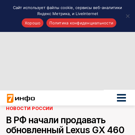
Сайт использует файлы cookie, сервисы веб-аналитики
Яндекс Метрика, и LiveInternet
Хорошо
Политика конфиденциальности
Акценты
Материалы о Рязани и области
Проекты 7 инфо
Здоровье
Интересное
Новости кино и ТВ
Новости России
Политика
Новости мира
НОВОСТИ РОССИИ
Все материалы 7инфо
В РФ начали продавать
О НАС
обновленный Lexus GX 460