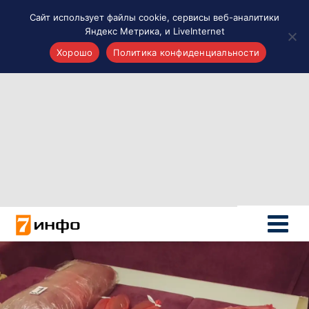
Сайт использует файлы cookie, сервисы веб-аналитики
Яндекс Метрика, и LiveInternet
Хорошо
Политика конфиденциальности
Акценты
Материалы о Рязани и области
Проекты 7 инфо
Здоровье
Интересное
Новости кино и ТВ
Новости России
Политика
Новости мира
Все материалы 7инфо
О НАС