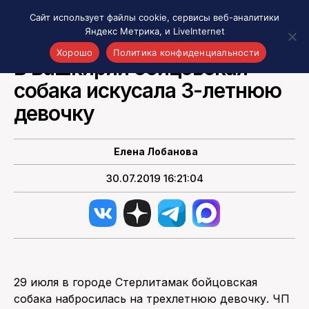
Сайт использует файлы cookie, сервисы веб-аналитики
Яндекс Метрика, и LiveInternet
НОВОСТИ РОССИИ
Хорошо
Политика конфиденциальности
В Башкирии бойцовская
собака искусала 3-летнюю
Акценты
Материалы о Рязани и области
девочку
Проекты 7 инфо
Здоровье
Елена Лобанова
Интересное
30.07.2019 16:21:04
Новости кино и ТВ
Новости России
Политика
Новости мира
Все материалы 7инфо
29 июля в городе Стерлитамак бойцовская
О НАС
собака набросилась на трехлетнюю девочку. ЧП