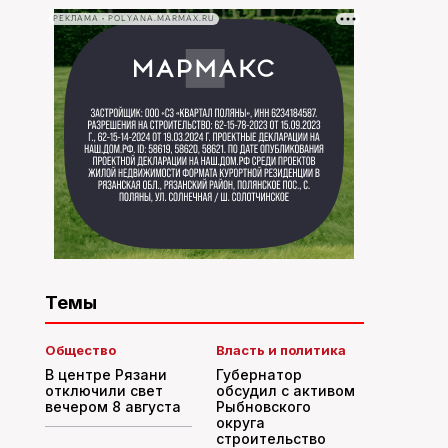
РЕКЛАМА • POLYANA.MARMAX.RU
Темы
Общество
Власть и политика
В центре Рязани
Губернатор
отключили свет
обсудил с активом
вечером 8 августа
Рыбновского
округа
строительство