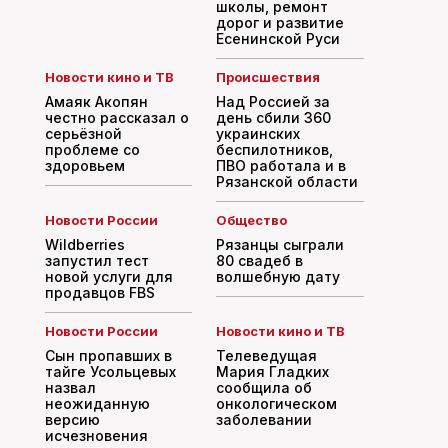
школы, ремонт
дорог и развитие
Есенинской Руси
Новости кино и ТВ
Происшествия
Амаяк Акопян
Над Россией за
честно рассказал о
день сбили 360
серьёзной
украинских
проблеме со
беспилотников,
здоровьем
ПВО работала и в
Рязанской области
Новости России
Общество
Wildberries
Рязанцы сыграли
запустил тест
80 свадеб в
новой услуги для
волшебную дату
продавцов FBS
Новости России
Новости кино и ТВ
Сын пропавших в
Телеведущая
тайге Усольцевых
Мария Гладких
назвал
сообщила об
неожиданную
онкологическом
версию
заболевании
исчезновения