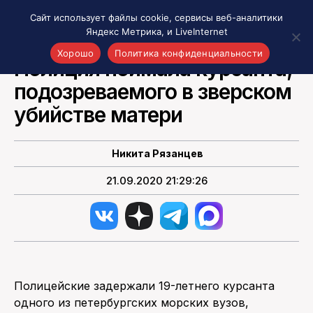
Сайт использует файлы cookie, сервисы веб-аналитики
Яндекс Метрика, и LiveInternet
НОВОСТИ РОССИИ
Хорошо
Политика конфиденциальности
Полиция поймала курсанта,
подозреваемого в зверском
Акценты
Материалы о Рязани и области
убийстве матери
Проекты 7 инфо
Здоровье
Никита Рязанцев
Интересное
21.09.2020 21:29:26
Новости кино и ТВ
Новости России
Политика
Новости мира
Все материалы 7инфо
Полицейские задержали 19-летнего курсанта
О НАС
одного из петербургских морских вузов,