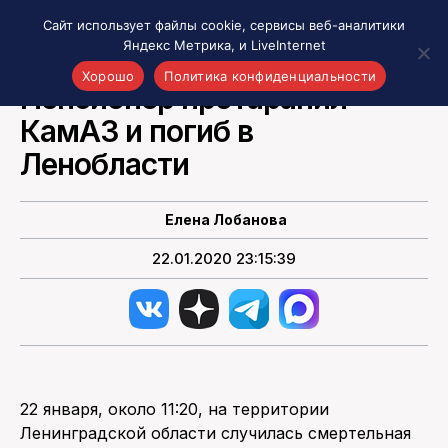
Сайт использует файлы cookie, сервисы веб-аналитики
Яндекс Метрика, и LiveInternet
НОВОСТИ РОССИИ
Хорошо
Политика конфиденциальности
Пенсионер протаранил
КамАЗ и погиб в
Акценты
Материалы о Рязани и области
Ленобласти
Проекты 7 инфо
Здоровье
Елена Лобанова
Интересное
22.01.2020 23:15:39
Новости кино и ТВ
Новости России
Политика
Новости мира
Все материалы 7инфо
22 января, около 11:20, на территории
О НАС
Ленинградской области случилась смертельная