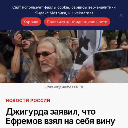
Сайт использует файлы cookie, сервисы веб-аналитики
Яндекс Метрика, и LiveInternet
Хорошо
Политика конфиденциальности
Акценты
Материалы о Рязани и области
Проекты 7 инфо
Здоровье
Интересное
Новости кино и ТВ
Новости России
Стоп-кадр видео РЕН ТВ
Политика
НОВОСТИ РОССИИ
Новости мира
Джигурда заявил, что
Все материалы 7инфо
О НАС
Ефремов взял на себя вину