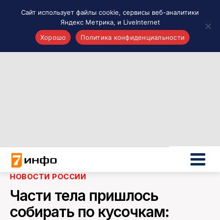
Сайт использует файлы cookie, сервисы веб-аналитики
Яндекс Метрика, и LiveInternet
Хорошо
Политика конфиденциальности
Акценты
Материалы о Рязани и области
Проекты 7 инфо
Здоровье
Интересное
Новости кино и ТВ
Новости России
Политика
Новости мира
НОВОСТИ РОССИИ
Все материалы 7инфо
Части тела пришлось
О НАС
собирать по кусочкам: