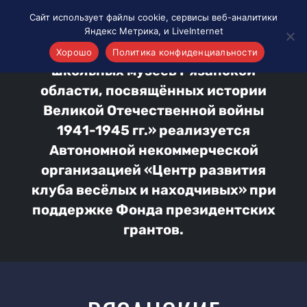
Сайт использует файлы cookie, сервисы веб-аналитики
На главную
Школьные музеи
Яндекс Метрика, и LiveInternet
Проект «Интерактивная карта
Хорошо
Политика конфиденциальности
школьных музеев Рязанской
области, посвящённых истории
Великой Отечественной войны
1941-1945 гг.» реализуется
Автономной некоммерческой
организацией «Центр развития
клуба весёлых и находчивых» при
поддержке Фонда президентских
грантов.